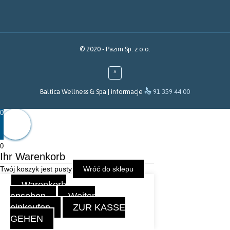
© 2020 -
Pazim Sp. z o.o.
^

Baltica Wellness & Spa | informacje
91 359 44 00
0
0
Ihr Warenkorb
Twój koszyk jest pusty
Wróć do sklepu
Warenkorb
ansehen
Weiter
einkaufen
ZUR KASSE
GEHEN