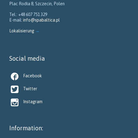
Plac Rodła 8, Szczecin, Polen
Tel.: +48 607 751 329
E-mail:
info@spabaltica.pl
Lokalisierung
→
Social media

Facebook

Twitter

Instagram
Information: